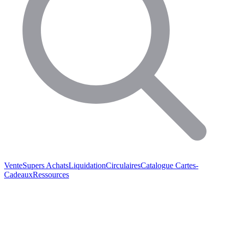
Vente
Supers Achats
Liquidation
Circulaires
Catalogue
Cartes-
Cadeaux
Ressources