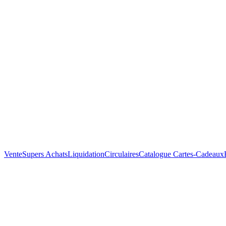
Vente
Supers Achats
Liquidation
Circulaires
Catalogue
Cartes-Cadeaux