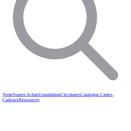
Vente
Supers Achats
Liquidation
Circulaires
Catalogue
Cartes-
Cadeaux
Ressources