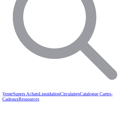
Vente
Supers Achats
Liquidation
Circulaires
Catalogue
Cartes-
Cadeaux
Ressources