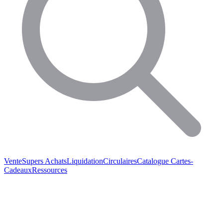
Vente
Supers Achats
Liquidation
Circulaires
Catalogue
Cartes-
Cadeaux
Ressources