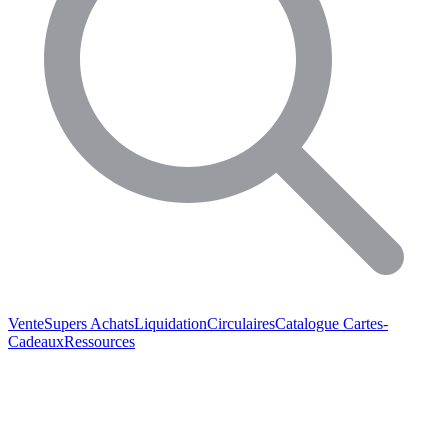
Vente
Supers Achats
Liquidation
Circulaires
Catalogue
Cartes-
Cadeaux
Ressources