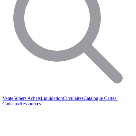
Vente
Supers Achats
Liquidation
Circulaires
Catalogue
Cartes-
Cadeaux
Ressources