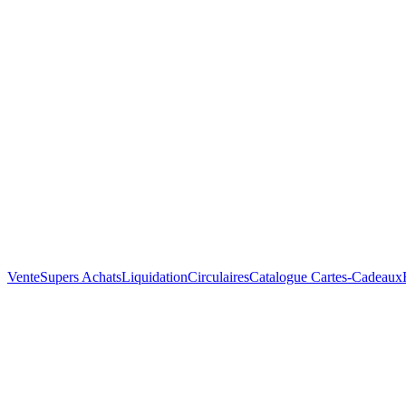
Vente
Supers Achats
Liquidation
Circulaires
Catalogue
Cartes-Cadeaux