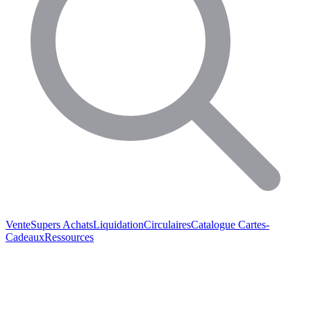
Vente
Supers Achats
Liquidation
Circulaires
Catalogue
Cartes-
Cadeaux
Ressources