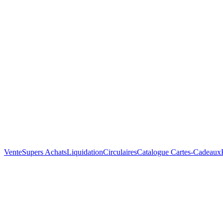
Vente
Supers Achats
Liquidation
Circulaires
Catalogue
Cartes-Cadeaux