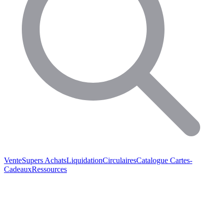
Vente
Supers Achats
Liquidation
Circulaires
Catalogue
Cartes-
Cadeaux
Ressources