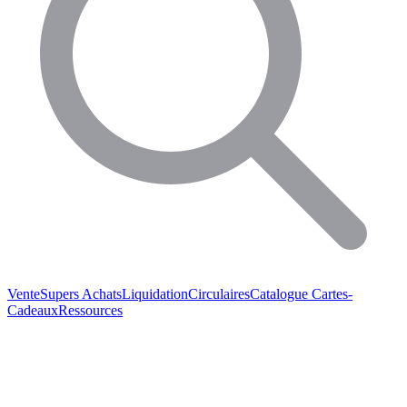
Vente
Supers Achats
Liquidation
Circulaires
Catalogue
Cartes-
Cadeaux
Ressources