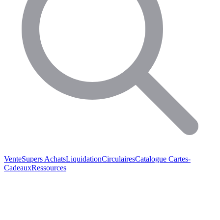
Vente
Supers Achats
Liquidation
Circulaires
Catalogue
Cartes-
Cadeaux
Ressources