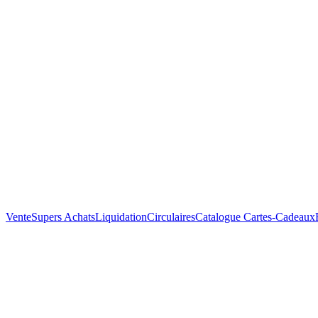
Vente
Supers Achats
Liquidation
Circulaires
Catalogue
Cartes-Cadeaux