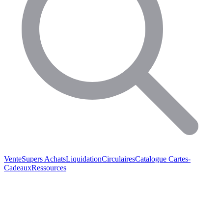
Vente
Supers Achats
Liquidation
Circulaires
Catalogue
Cartes-
Cadeaux
Ressources