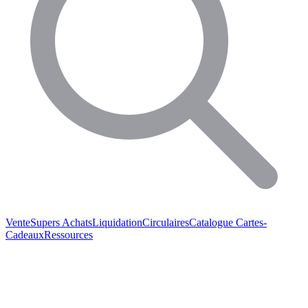
Vente
Supers Achats
Liquidation
Circulaires
Catalogue
Cartes-
Cadeaux
Ressources