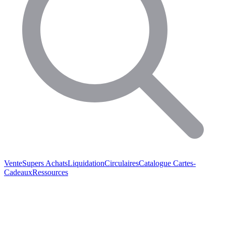
Vente
Supers Achats
Liquidation
Circulaires
Catalogue
Cartes-
Cadeaux
Ressources