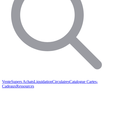
Vente
Supers Achats
Liquidation
Circulaires
Catalogue
Cartes-
Cadeaux
Ressources