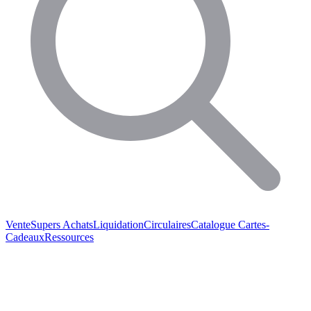
Vente
Supers Achats
Liquidation
Circulaires
Catalogue
Cartes-
Cadeaux
Ressources