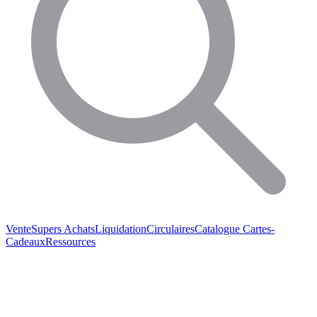
Vente
Supers Achats
Liquidation
Circulaires
Catalogue
Cartes-
Cadeaux
Ressources