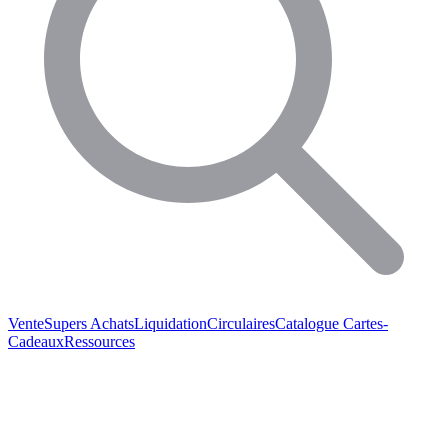
Vente
Supers Achats
Liquidation
Circulaires
Catalogue
Cartes-
Cadeaux
Ressources