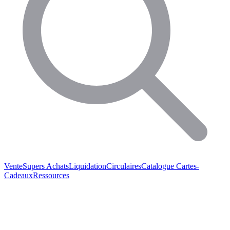
Vente
Supers Achats
Liquidation
Circulaires
Catalogue
Cartes-
Cadeaux
Ressources