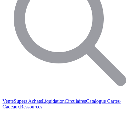
Vente
Supers Achats
Liquidation
Circulaires
Catalogue
Cartes-
Cadeaux
Ressources