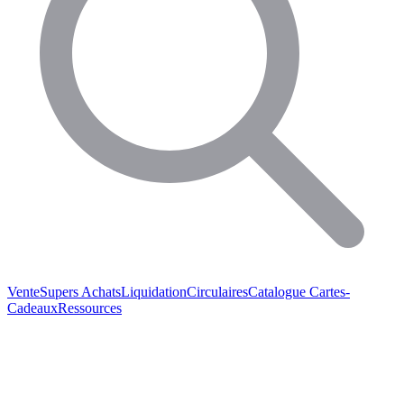
Vente
Supers Achats
Liquidation
Circulaires
Catalogue
Cartes-
Cadeaux
Ressources