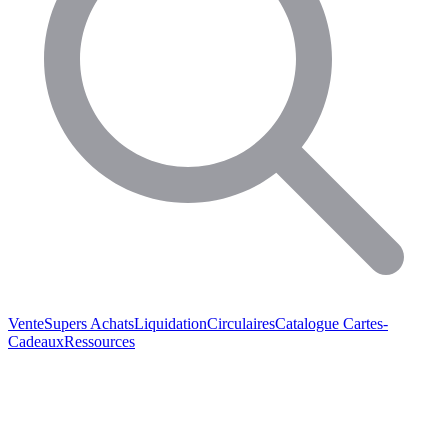
Vente
Supers Achats
Liquidation
Circulaires
Catalogue
Cartes-
Cadeaux
Ressources