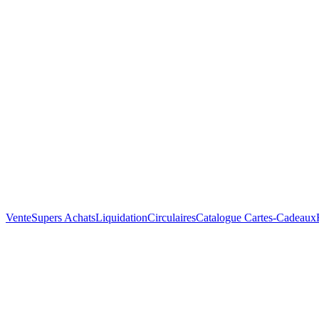
Vente
Supers Achats
Liquidation
Circulaires
Catalogue
Cartes-Cadeaux