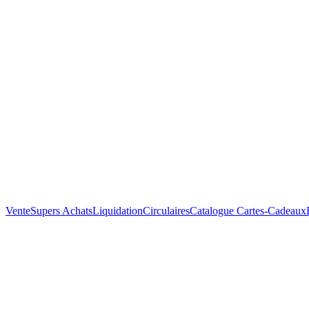
Vente
Supers Achats
Liquidation
Circulaires
Catalogue
Cartes-Cadeaux