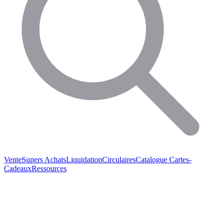
Vente
Supers Achats
Liquidation
Circulaires
Catalogue
Cartes-
Cadeaux
Ressources