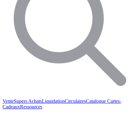
Vente
Supers Achats
Liquidation
Circulaires
Catalogue
Cartes-
Cadeaux
Ressources