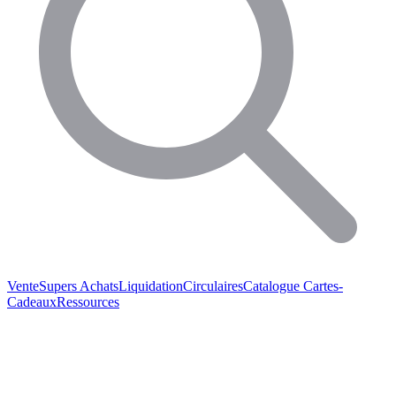
Vente
Supers Achats
Liquidation
Circulaires
Catalogue
Cartes-
Cadeaux
Ressources