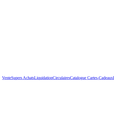
Vente
Supers Achats
Liquidation
Circulaires
Catalogue
Cartes-Cadeaux