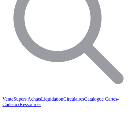
Vente
Supers Achats
Liquidation
Circulaires
Catalogue
Cartes-
Cadeaux
Ressources