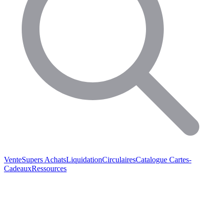
Vente
Supers Achats
Liquidation
Circulaires
Catalogue
Cartes-
Cadeaux
Ressources