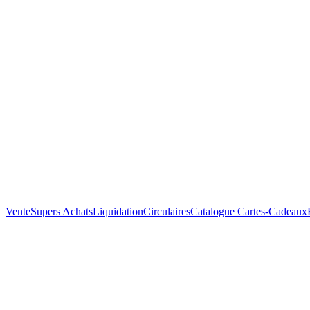
Vente
Supers Achats
Liquidation
Circulaires
Catalogue
Cartes-Cadeaux