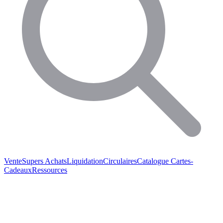
Vente
Supers Achats
Liquidation
Circulaires
Catalogue
Cartes-
Cadeaux
Ressources