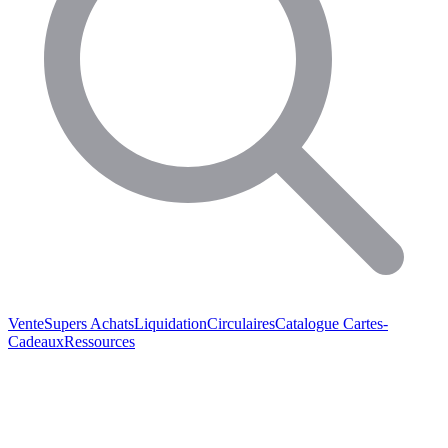
Vente
Supers Achats
Liquidation
Circulaires
Catalogue
Cartes-
Cadeaux
Ressources