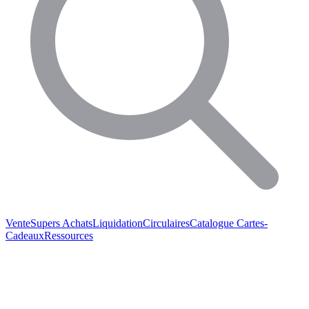
Vente
Supers Achats
Liquidation
Circulaires
Catalogue
Cartes-
Cadeaux
Ressources