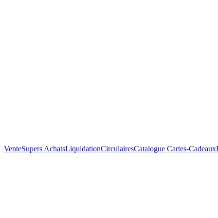
Vente
Supers Achats
Liquidation
Circulaires
Catalogue
Cartes-Cadeaux