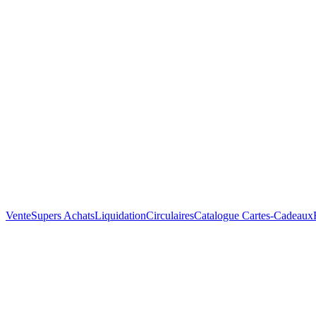
Vente
Supers Achats
Liquidation
Circulaires
Catalogue
Cartes-Cadeaux