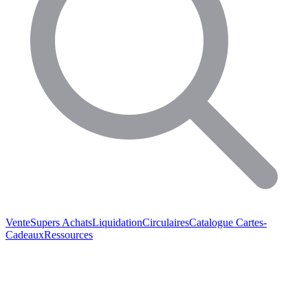
Vente
Supers Achats
Liquidation
Circulaires
Catalogue
Cartes-
Cadeaux
Ressources