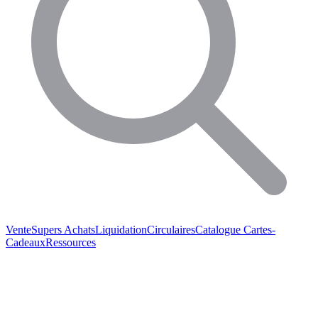
Vente
Supers Achats
Liquidation
Circulaires
Catalogue
Cartes-
Cadeaux
Ressources