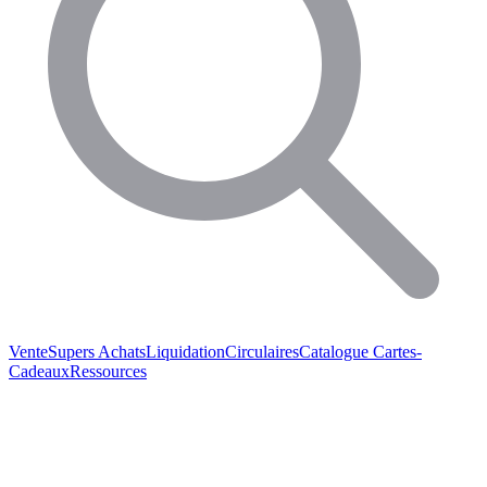
Vente
Supers Achats
Liquidation
Circulaires
Catalogue
Cartes-
Cadeaux
Ressources