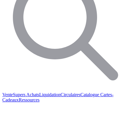
Vente
Supers Achats
Liquidation
Circulaires
Catalogue
Cartes-
Cadeaux
Ressources