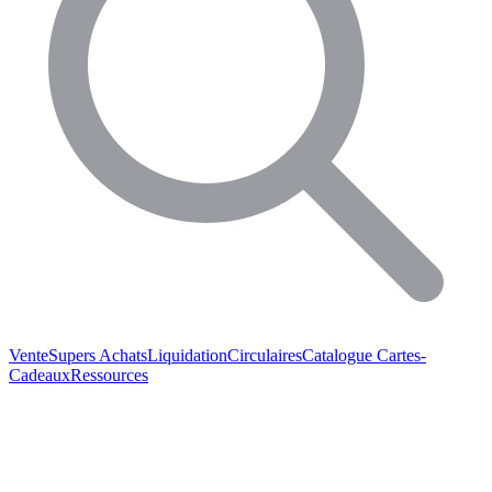
Vente
Supers Achats
Liquidation
Circulaires
Catalogue
Cartes-
Cadeaux
Ressources