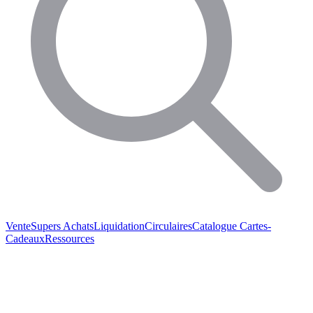
Vente
Supers Achats
Liquidation
Circulaires
Catalogue
Cartes-
Cadeaux
Ressources