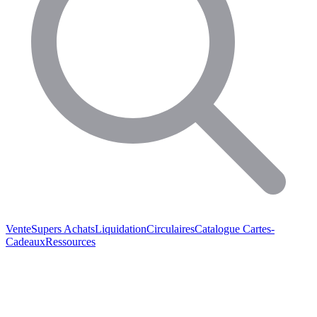
Vente
Supers Achats
Liquidation
Circulaires
Catalogue
Cartes-
Cadeaux
Ressources