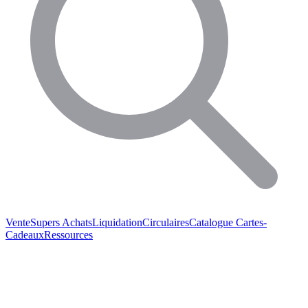
Vente
Supers Achats
Liquidation
Circulaires
Catalogue
Cartes-
Cadeaux
Ressources