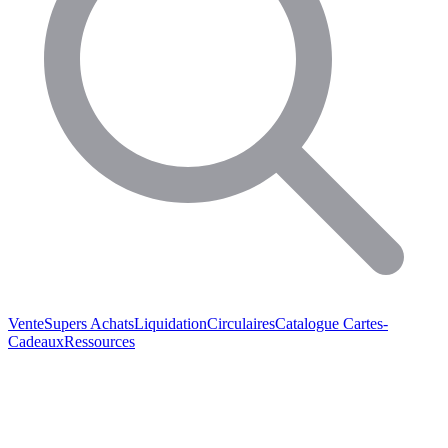
Vente
Supers Achats
Liquidation
Circulaires
Catalogue
Cartes-
Cadeaux
Ressources