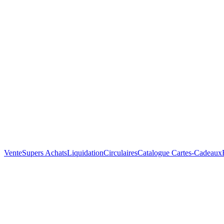
Vente
Supers Achats
Liquidation
Circulaires
Catalogue
Cartes-Cadeaux