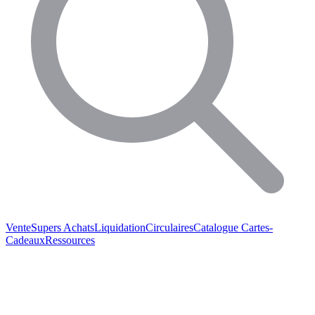
Vente
Supers Achats
Liquidation
Circulaires
Catalogue
Cartes-
Cadeaux
Ressources